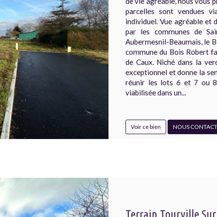
de vie agréable, nous vous p
parcelles sont vendues via
individuel. Vue agréable et
par les communes de Sain
Aubermesnil-Beaumais, le Bo
commune du Bois Robert fa
de Caux. Niché dans la ver
exceptionnel et donne la sen
réunir les lots 6 et 7 ou 
viabilisée dans un...
Voir ce bien
NOUS CONTACT
Terrain Tourville Su