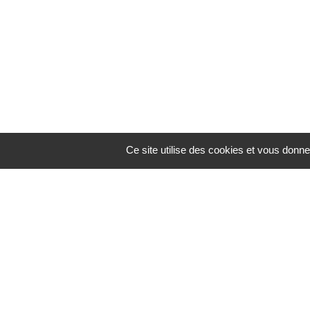
Ce site utilise des cookies et vous donne
Join-Immobilier
69 Rue de la Barre,
76200 Dieppe
Tél : 02 35 83 52 15