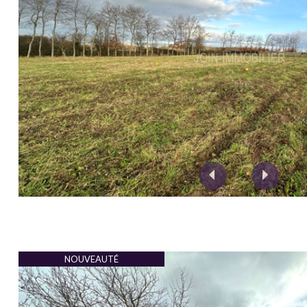
CONTACTS
Budget
L'agence
:
Nous contacter
Mentions légales
Secteur
:
RECHERCHER
NOUVEAUTÉ