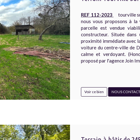
REF 112-2023
tourville su
nous vous proposons à la v
parcelle est vendue viabil
constructeur. Située dans
proximité immédiate avec la
voiture du centre-ville de
calme et verdoyant. (Hono
proposé par l'agence Join Im
Voir ce bien
NOUS CONTACT
Terrain à bâtir de 24