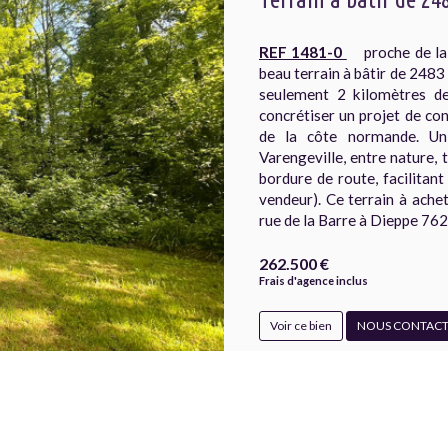
REF 1481-0
proche de la p
beau terrain à bâtir de 248
seulement 2 kilomètres de
concrétiser un projet de co
de la côte normande. Un
Varengeville, entre nature, t
bordure de route, facilitan
vendeur). Ce terrain à ache
rue de la Barre à Dieppe 76
262.500 €
Frais d'agence inclus
Voir ce bien
NOUS CONTACT