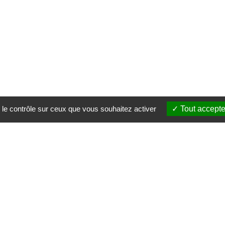
 le contrôle sur ceux que vous souhaitez activer
Tout accepte
Ventes, achats de maisons, appartements, immeubles,
terrains, immobilier commercial et professionnel.
Nous contacter
|
Mentions légales