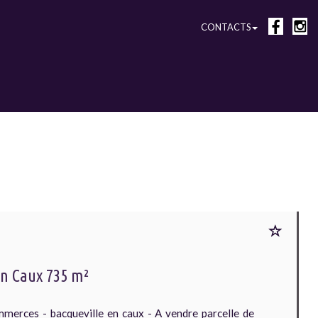
CONTACTS
En Caux 735 m²
rces - bacqueville en caux - A vendre parcelle de