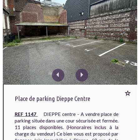
BACQUEVILLE EN CAUX
LE BOIS ROBERT
Appartement
TOURVILLE SUR ARQUES
VARENGEVILLE SUR MER
Maison
LOCAUX PROFESSIONNELS
Terrain
Murs commerciaux
Fonds de commerce
Immeuble
Locations
Locaux
prof.
SERVICES
Transaction
Commerces
Location
Place de parking Dieppe Centre
Gestion de biens immobiliers
Garage/parking
Tarifs de l'agence
REF 1147
DIEPPE centre - A vendre place de
Accès au compte gestion extranet
Nombre
parking située dans une cour sécurisée et fermée.
de
11 places disponibles. (Honoraires inclus à la
pièces
charge du vendeur) Ce bien vous est proposé par
ALERTES
: