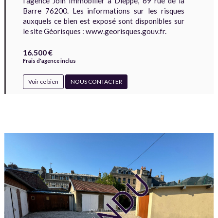
l'agence Join Immobilier à Dieppe, 69 rue de la
Barre 76200. Les informations sur les risques
auxquels ce bien est exposé sont disponibles sur
CONTACTS
le site Géorisques : www.georisques.gouv.fr.
Budget
L'agence
:
Nous contacter
16.500 €
Mentions légales
Frais d'agence inclus
Voir ce bien
NOUS CONTACTER
Secteur
:
RECHERCHER