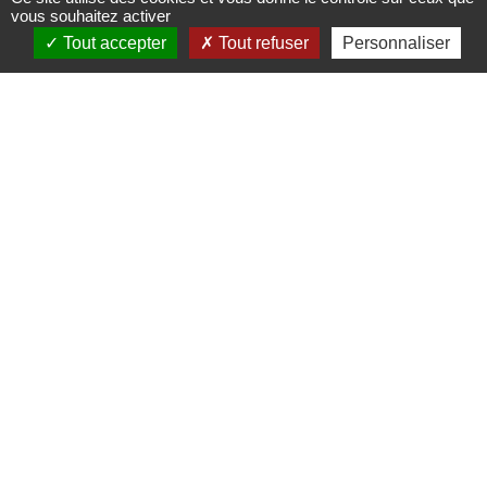
vous souhaitez activer
Tout accepter
Tout refuser
Personnaliser
Join-Immobilier
69 Rue de la Barre,
76200 Dieppe
Tél : 02 35 83 52 15
Ventes, achats de maisons, appartements, immeubles, terrains,
immobilier commercial et professionnel.
Nous contacter
|
Mentions légales