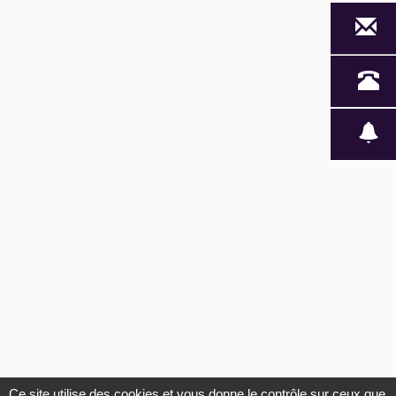
CONTACTS
Budget
L'agence
:
Nous contacter
Mentions légales
Secteur
:
RECHERCHER
Ce site utilise des cookies et vous donne le contrôle sur ceux que